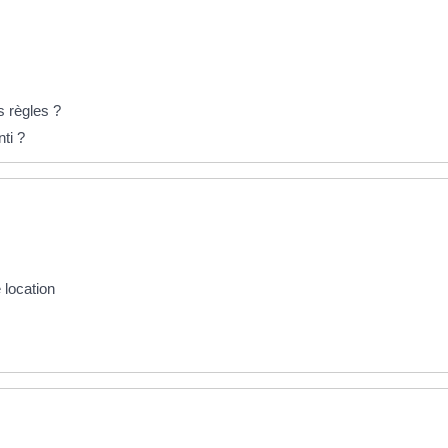
s règles ?
ti ?
 location