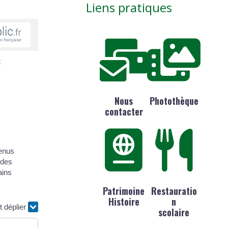
Liens pratiques
t
Nous
Photothèque
contacter
venus
 des
ains
Patrimoine
Restauratio
Histoire
n
t déplier
scolaire