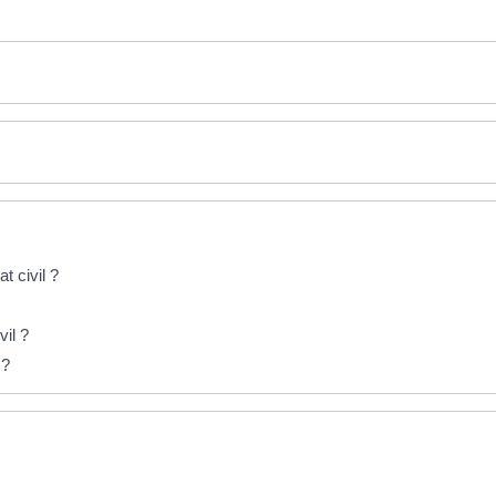
t civil ?
vil ?
 ?