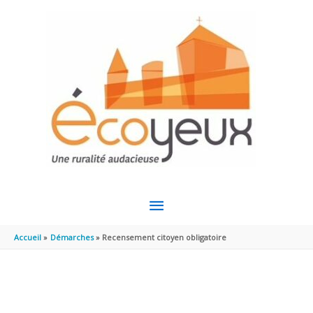
Aller au contenu
Aller au pied de page
MENU
PRINCIPAL
Accueil
Démarches
Recensement citoyen obligatoire