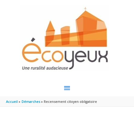
Aller au contenu
Aller au pied de page
MENU
PRINCIPAL
Accueil
Démarches
Recensement citoyen obligatoire