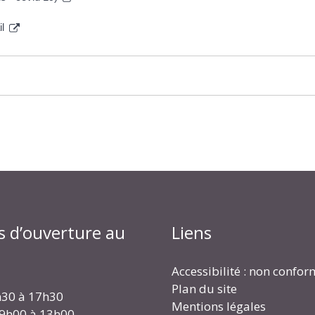
il
s d’ouverture au
Liens
Accessibilité : non confo
Plan du site
h30 à 17h30
Mentions légales
 9h00 à 13h00