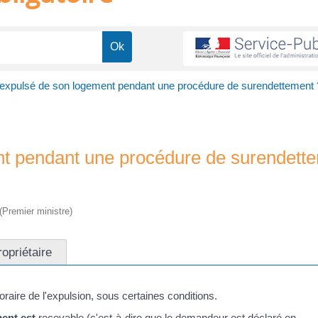
 expulsé de son logement pendant une procédure de surendettement 
nt pendant une procédure de surendett
 (Premier ministre)
opriétaire
raire de l'expulsion, sous certaines conditions.
ment est
recevable
(c'est-à-dire que le demandeur est déclaré en