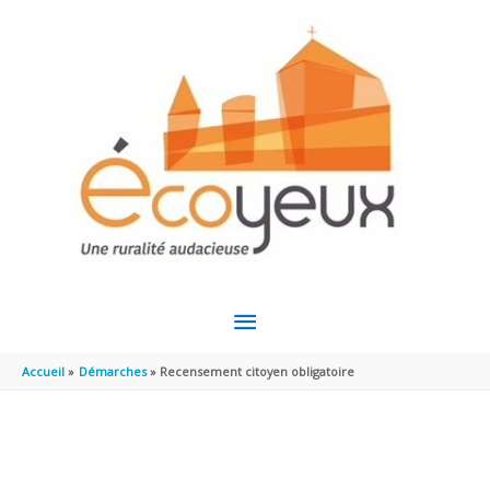
Aller au contenu
Aller au pied de page
MENU
PRINCIPAL
Accueil
Démarches
Recensement citoyen obligatoire