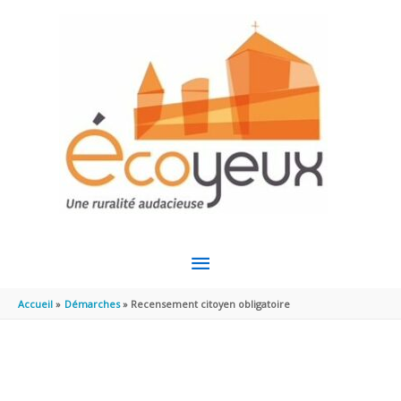
Aller au contenu
Aller au pied de page
MENU
PRINCIPAL
Accueil
Démarches
Recensement citoyen obligatoire