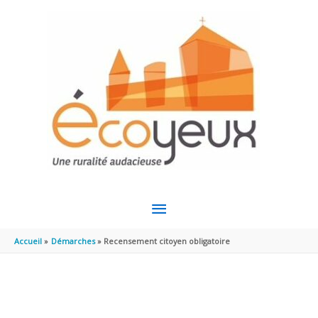
Aller au contenu
Aller au pied de page
MENU
PRINCIPAL
Accueil
Démarches
Recensement citoyen obligatoire