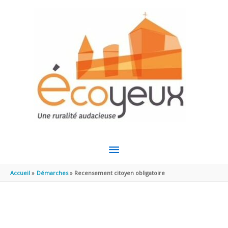
Aller au contenu
Aller au pied de page
MENU
PRINCIPAL
Accueil
Démarches
Recensement citoyen obligatoire