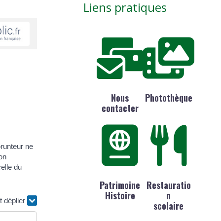
Liens pratiques
Nous
Photothèque
contacter
prunteur ne
Son
celle du
Patrimoine
Restauratio
Histoire
n
t déplier
scolaire