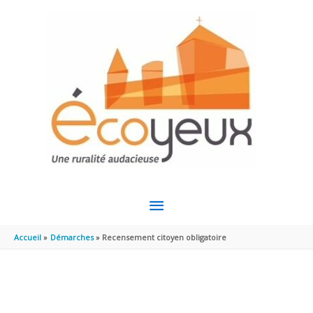
Aller au contenu
Aller au pied de page
MENU
PRINCIPAL
Accueil
Démarches
Recensement citoyen obligatoire