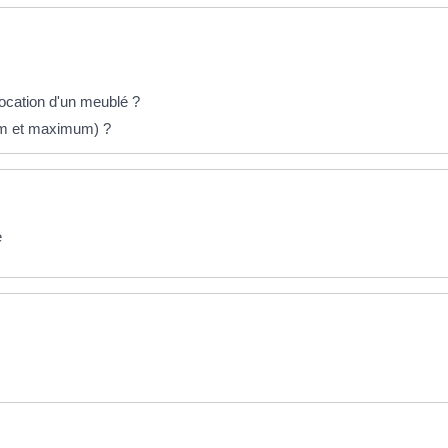
location d'un meublé ?
mum et maximum) ?
e