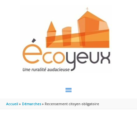
Aller au contenu
Aller au pied de page
MENU
PRINCIPAL
Accueil
Démarches
Recensement citoyen obligatoire