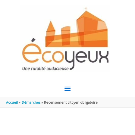
Aller au contenu
Aller au pied de page
MENU
PRINCIPAL
Accueil
Démarches
Recensement citoyen obligatoire