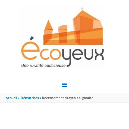
Aller au contenu
Aller au pied de page
MENU
PRINCIPAL
Accueil
Démarches
Recensement citoyen obligatoire