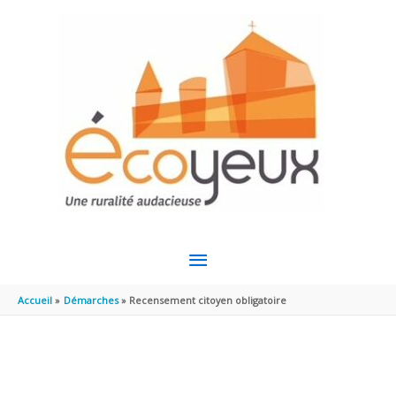
Aller au contenu
Aller au pied de page
MENU
PRINCIPAL
Accueil
Démarches
Recensement citoyen obligatoire