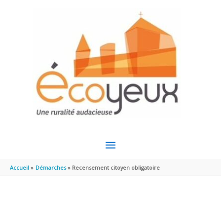
Aller au contenu
Aller au pied de page
MENU
PRINCIPAL
Accueil
Démarches
Recensement citoyen obligatoire