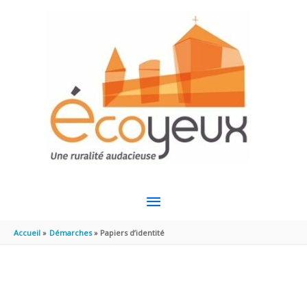
Aller au contenu
Aller au pied de page
MENU
PRINCIPAL
Accueil
Démarches
Papiers d’identité