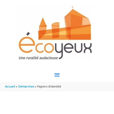
Aller au contenu
Aller au pied de page
MENU
PRINCIPAL
Accueil
Démarches
Papiers d’identité