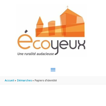
Aller au contenu
Aller au pied de page
MENU
PRINCIPAL
Accueil
Démarches
Papiers d’identité