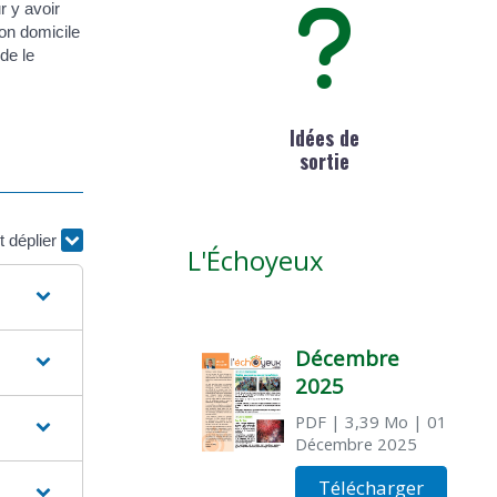
r y avoir
son domicile
de le
Idées de
sortie
t déplier
L'Échoyeux
Décembre
2025
PDF
| 3,39 Mo
| 01
Décembre 2025
Télécharger