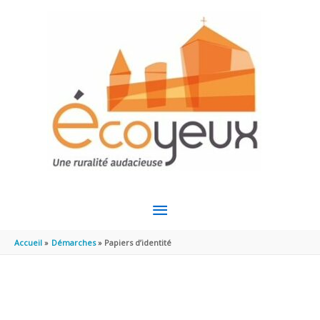
Aller au contenu
Aller au pied de page
MENU
PRINCIPAL
Accueil
Démarches
Papiers d’identité