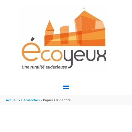
Aller au contenu
Aller au pied de page
MENU
PRINCIPAL
Accueil
Démarches
Papiers d’identité