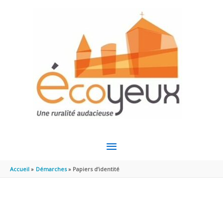
Aller au contenu
Aller au pied de page
MENU
PRINCIPAL
Accueil
Démarches
Papiers d’identité