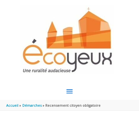
Aller au contenu
Aller au pied de page
MENU
PRINCIPAL
Accueil
Démarches
Recensement citoyen obligatoire