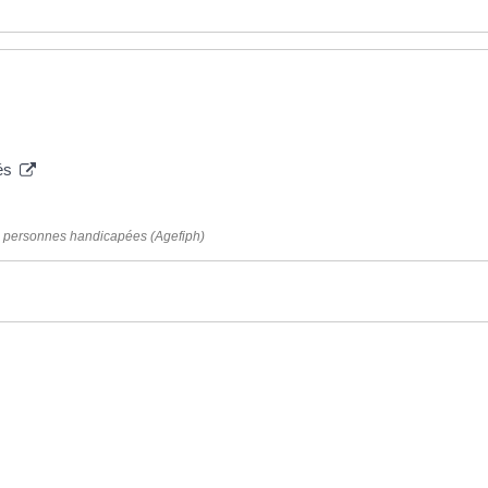
pés
es personnes handicapées (Agefiph)