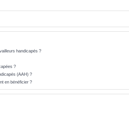
vailleurs handicapés ?
icapées ?
handicapés (AAH) ?
t en bénéficier ?