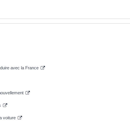
nduire avec la France
renouvellement
ts
sa voiture