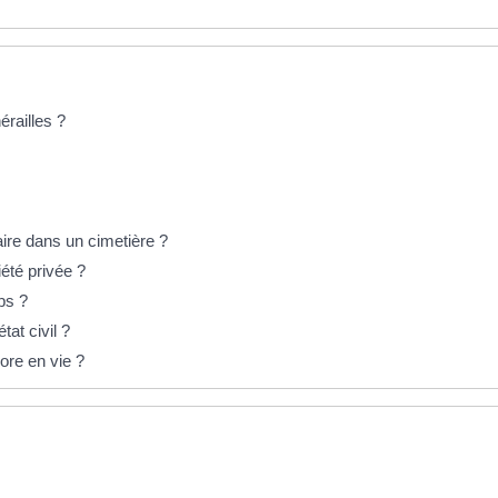
érailles ?
ire dans un cimetière ?
été privée ?
ps ?
tat civil ?
ore en vie ?