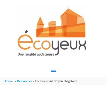
Aller au contenu
Aller au pied de page
MENU
PRINCIPAL
Accueil
Démarches
Recensement citoyen obligatoire