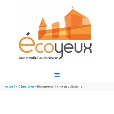
Aller au contenu
Aller au pied de page
MENU
PRINCIPAL
Accueil
Démarches
Recensement citoyen obligatoire