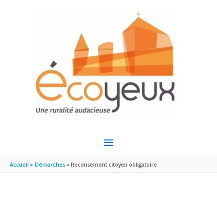
Aller au contenu
Aller au pied de page
MENU
PRINCIPAL
Accueil
Démarches
Recensement citoyen obligatoire