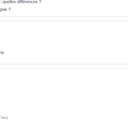
 quelles différences ?
gnie ?
âne
ites)