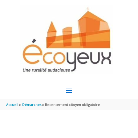
Aller au contenu
Aller au pied de page
MENU
PRINCIPAL
Accueil
Démarches
Recensement citoyen obligatoire