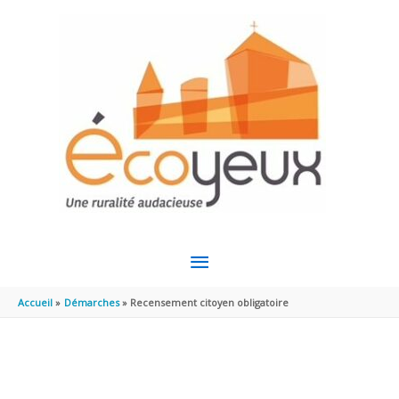
Aller au contenu
Aller au pied de page
MENU
PRINCIPAL
Accueil
Démarches
Recensement citoyen obligatoire