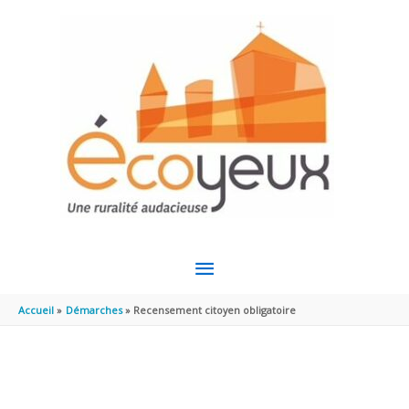
Aller au contenu
Aller au pied de page
MENU
PRINCIPAL
Accueil
Démarches
Recensement citoyen obligatoire