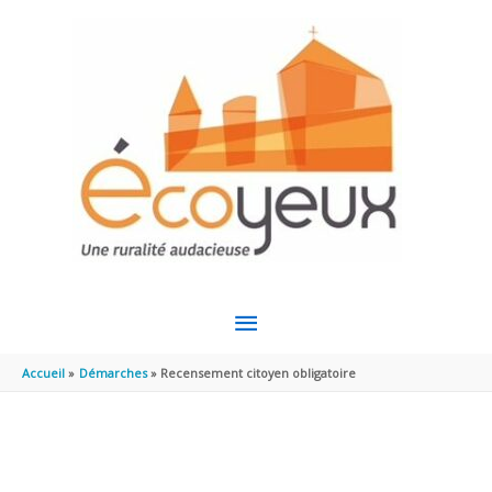
Aller au contenu
Aller au pied de page
MENU
PRINCIPAL
Accueil
Démarches
Recensement citoyen obligatoire