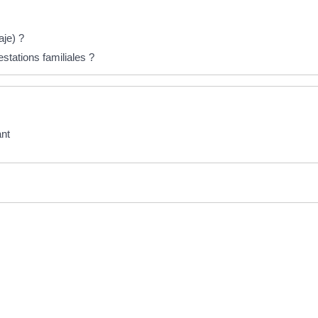
aje) ?
stations familiales ?
ant