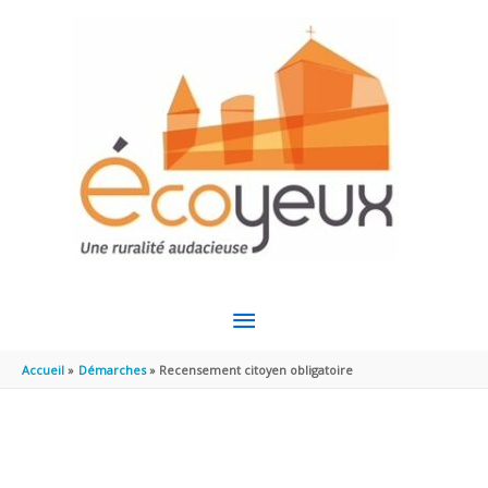
Aller au contenu
Aller au pied de page
MENU
PRINCIPAL
Accueil
Démarches
Recensement citoyen obligatoire