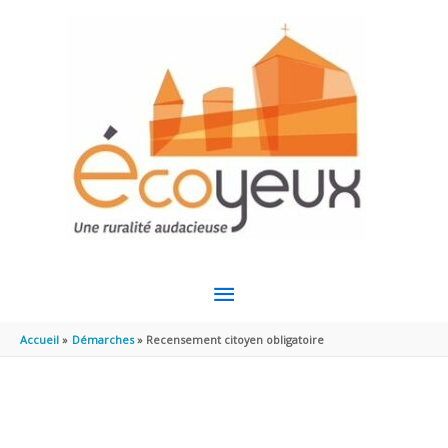
Aller au contenu
Aller au pied de page
MENU
PRINCIPAL
Accueil
Démarches
Recensement citoyen obligatoire