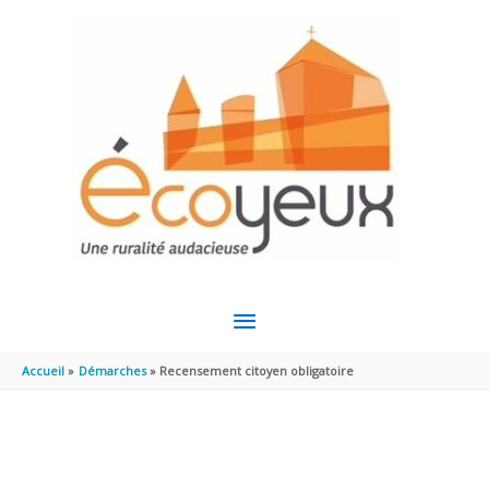
Aller au contenu
Aller au pied de page
MENU
PRINCIPAL
Accueil
Démarches
Recensement citoyen obligatoire