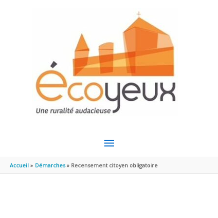
Aller au contenu
Aller au pied de page
MENU
PRINCIPAL
Accueil
Démarches
Recensement citoyen obligatoire