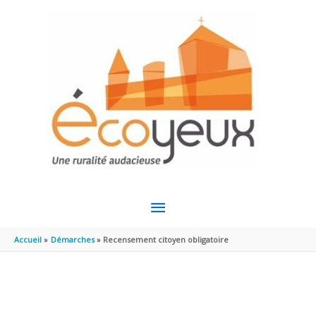
Aller au contenu
Aller au pied de page
MENU
PRINCIPAL
Accueil
Démarches
Recensement citoyen obligatoire