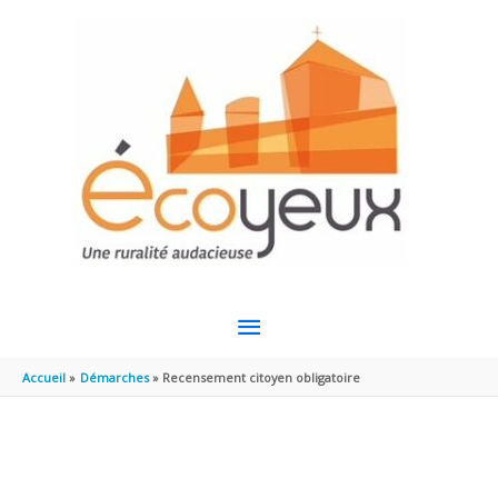
Aller au contenu
Aller au pied de page
MENU
PRINCIPAL
Accueil
Démarches
Recensement citoyen obligatoire