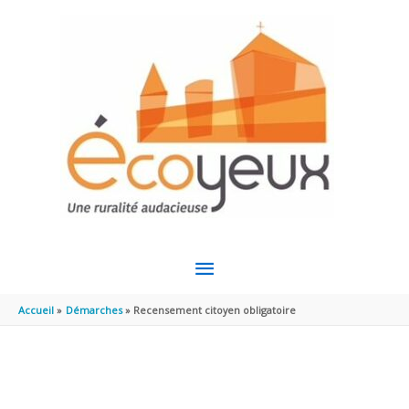
Aller au contenu
Aller au pied de page
MENU
PRINCIPAL
Accueil
Démarches
Recensement citoyen obligatoire