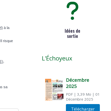
H)
à la
Idées de
sortie
Il risque
L'Échoyeux
E)
.
Décembre
2025
ns sa
PDF
| 3,39 Mo
| 01
Décembre 2025
Télécharger