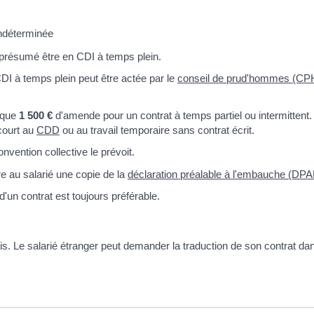
ndéterminée
 est présumé être en CDI à temps plein.
CDI à temps plein peut être actée par le
conseil de prud'hommes (CP
isque
1 500 €
d'amende pour un contrat à temps partiel ou intermittent. 
ecourt au
CDD
ou au travail temporaire sans contrat écrit.
nvention collective le prévoit.
tre au salarié une copie de la
déclaration préalable à l'embauche (DPA
d'un contrat est toujours préférable.
nçais. Le salarié étranger peut demander la traduction de son contrat da