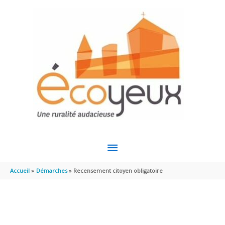
Aller au contenu
Aller au pied de page
MENU
PRINCIPAL
Accueil
Démarches
Recensement citoyen obligatoire