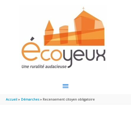
Aller au contenu
Aller au pied de page
MENU
PRINCIPAL
Accueil
Démarches
Recensement citoyen obligatoire