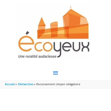
Aller au contenu
Aller au pied de page
MENU
PRINCIPAL
Accueil
Démarches
Recensement citoyen obligatoire