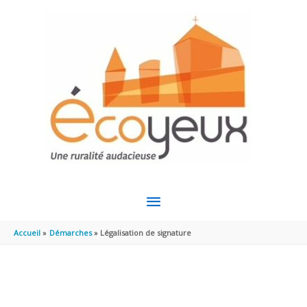
Aller au contenu
Aller au pied de page
MENU
PRINCIPAL
Accueil
Démarches
Légalisation de signature